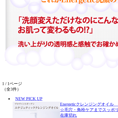
1 / 1ページ
（全3件）
NEW
PICK UP
Energeticクレンジングオイル 
☆毛穴・角栓ケアまでスッポ
在庫切れ