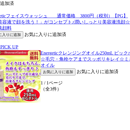
追加済
rgeticフェイスウォッシュ 通常価格 3800円（税別）【PG】
美容液で顔を洗う！」がコンセプト♪潤いしっとり美容液洗顔
洗顔料
お気に入りに追加済
PICK UP
Energeticクレンジングオイル250mL ビ
☆毛穴・角栓ケアまでスッポリキレイ☆ミ
オイル
お気に入りに追加済
1 / 1ページ
（全3件）